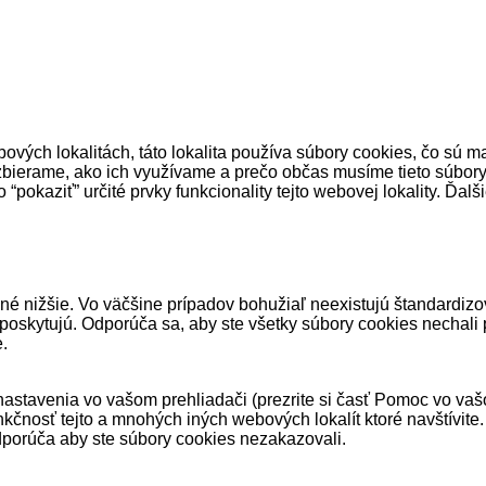
vých lokalitách, táto lokalita používa súbory cookies, čo sú 
 zbierame, ako ich využívame a prečo občas musíme tieto súbor
“pokaziť” určité prvky funkcionality tejto webovej lokality. Ďal
é nižšie. Vo väčšine prípadov bohužiaľ neexistujú štandardiz
e poskytujú. Odporúča sa, aby ste všetky súbory cookies nechali po
e.
stavenia vo vašom prehliadači (prezrite si časť Pomoc vo vašom 
kčnosť tejto a mnohých iných webových lokalít ktoré navštívit
a odporúča aby ste súbory cookies nezakazovali.