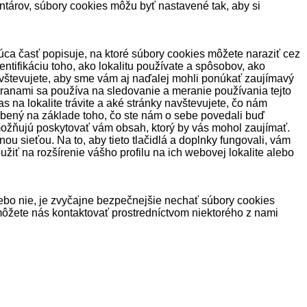
ntárov, súbory cookies môžu byť nastavené tak, aby si
úca časť popisuje, na ktoré súbory cookies môžete naraziť cez
entifikáciu toho, ako lokalitu používate a spôsobov, ako
navštevujete, aby sme vám aj naďalej mohli ponúkať zaujímavý
stranami sa používa na sledovanie a meranie používania tejto
 na lokalite trávite a aké stránky navštevujete, čo nám
obený na základe toho, čo ste nám o sebe povedali buď
možňujú poskytovať vám obsah, ktorý by vás mohol zaujímať.
u sieťou. Na to, aby tieto tlačidlá a doplnky fungovali, vám
iť na rozšírenie vášho profilu na ich webovej lokalite alebo
 alebo nie, je zvyčajne bezpečnejšie nechať súbory cookies
 môžete nás kontaktovať prostredníctvom niektorého z nami