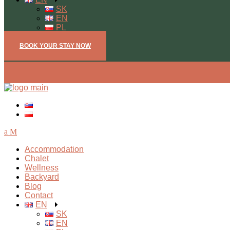
SK
EN
PL
BOOK YOUR STAY NOW
Open mobile menu
Accommodation
Chalet
Wellness
Backyard
Blog
Contact
EN
SK
EN