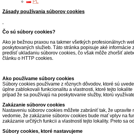
PL
Cookie Disclaimer
Zásady používania súborov cookies
Čo sú súbory cookies?
Ako je bežnou praxou na takmer všetkých profesionálnych webo
poskytovaných služieb. Táto stránka popisuje aké informácie
predísť ukladaniu súborov cookies, čo však môže zhoršiť alebo 
článku o HTTP cookies.
Ako používame súbory cookies
Súbory cookies používame z rôznych dôvodov, ktoré sú uveden
úplne zablokovali funkcionalitu a vlastnosti, ktoré tejto lokalit
prípad že sa používajú na poskytovanie služby, ktorú využívat
Zakázanie súborov cookies
Nastaveniu súborov cookies môžete zabrániť tak, že upravíte na
vedomie, že zakázanie súborov cookies bude mať vplyv na fun
zakázanie určitých funkcii a vlastností tejto lokality. Preto s
Súbory cookies, ktoré nastavujeme