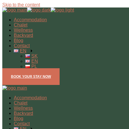
Skip to the content
Accommodation
Chalet
Wellness
Backyard
Blog
Contact
EN
SK
EN
PL
BOOK YOUR STAY NOW
Accommodation
Chalet
Wellness
Backyard
Blog
Contact
EN