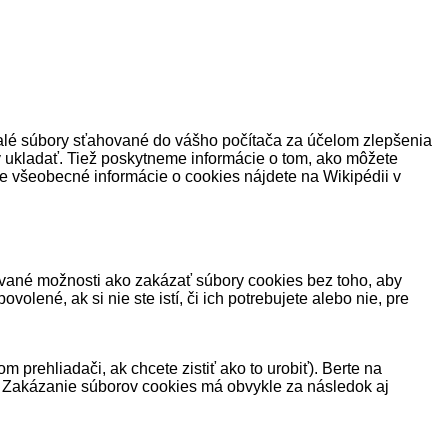
malé súbory sťahované do vášho počítača za účelom zlepšenia
y ukladať. Tiež poskytneme informácie o tom, ako môžete
šie všeobecné informácie o cookies nájdete na Wikipédii v
ované možnosti ako zakázať súbory cookies bez toho, aby
volené, ak si nie ste istí, či ich potrebujete alebo nie, pre
prehliadači, ak chcete zistiť ako to urobiť). Berte na
e. Zakázanie súborov cookies má obvykle za následok aj