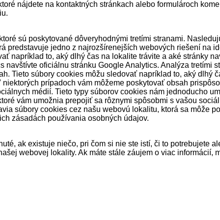
 ktoré nájdete na kontaktných stránkach alebo formulároch kome
iu.
ktoré sú poskytované dôveryhodnými tretími stranami. Nasleduj
torá predstavuje jedno z najrozšírenejších webových riešení na id
ť napríklad to, aký dlhý čas na lokalite trávite a aké stránky 
s navštívte oficiálnu stránku Google Analytics. Analýza tretími 
h. Tieto súbory cookies môžu sledovať napríklad to, aký dlhý čas
. V niektorých prípadoch vám môžeme poskytovať obsah prispôs
ociálnych médií. Tieto typy súborov cookies nám jednoducho u
ktoré vám umožnia prepojiť sa rôznymi spôsobmi s vašou sociálno
ia súbory cookies cez našu webovú lokalitu, ktorá sa môže použ
v ich zásadách používania osobných údajov.
té, ak existuje niečo, pri čom si nie ste istí, či to potrebujete
našej webovej lokality. Ak máte stále záujem o viac informácií,