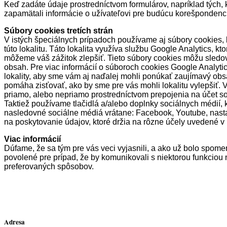
Keď zadáte údaje prostredníctvom formulárov, napríklad tých,
zapamätali informácie o užívateľovi pre budúcu korešpondenc
Súbory cookies tretích strán
V istých špeciálnych prípadoch používame aj súbory cookies, 
túto lokalitu. Táto lokalita využíva službu Google Analytics, k
môžeme váš zážitok zlepšiť. Tieto súbory cookies môžu sledova
obsah. Pre viac informácií o súboroch cookies Google Analytic
lokality, aby sme vám aj naďalej mohli ponúkať zaujímavý obsa
pomáha zisťovať, ako by sme pre vás mohli lokalitu vylepšiť
priamo, alebo nepriamo prostredníctvom prepojenia na účet s
Taktiež používame tlačidlá a/alebo doplnky sociálnych médií, 
nasledovné sociálne médiá vrátane: Facebook, Youtube, nastav
na poskytovanie údajov, ktoré držia na rôzne účely uvedené 
Viac informácií
Dúfame, že sa tým pre vás veci vyjasnili, a ako už bolo spomenu
povolené pre prípad, že by komunikovali s niektorou funkciou 
preferovaných spôsobov.
Adresa