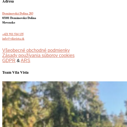
Adresa
Demänovská Dolina 203
03101 Demänovská Dolina
Slovensko
+421 911 514 135
info@vilavista.sk
Všeobecné obchodné podmienky
Zásady používania súborov cookies
GDPR
&
ARS
Team Vila Vista