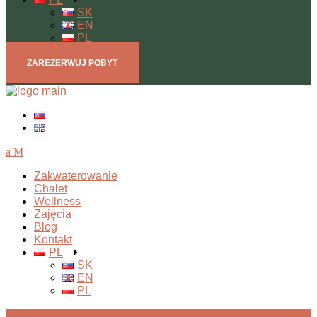
SK
EN
PL
ZAREZERWUJ POBYT
Open mobile menu
Zakwaterowanie
Chalet
Wellness
Zajęcia
Blog
Kontakt
PL
SK
EN
PL