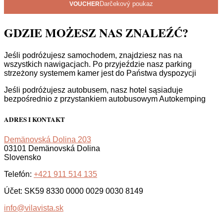
Darčekový poukaz
VOUCHER
Kontakt
GDZIE MOŻESZ NAS ZNALEŹĆ?
Jeśli podróżujesz samochodem, znajdziesz nas na
wszystkich nawigacjach. Po przyjeździe nasz parking
strzeżony systemem kamer jest do Państwa dyspozycji
Jeśli podróżujesz autobusem, nasz hotel sąsiaduje
bezpośrednio z przystankiem autobusowym Autokemping
ADRES I KONTAKT
Demänovská Dolina 203
03101 Demänovská Dolina
Slovensko
Telefón:
+421 911 514 135
Účet: SK59 8330 0000 0029 0030 8149
info@vilavista.sk