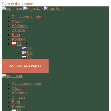
Skip to the content
Zakwaterowanie
Chalet
Wellness
Zajęcia
Blog
Kontakt
PL
SK
EN
PL
ZAREZERWUJ POBYT
Zakwaterowanie
Chalet
Wellness
Zajęcia
Blog
Kontakt
PL